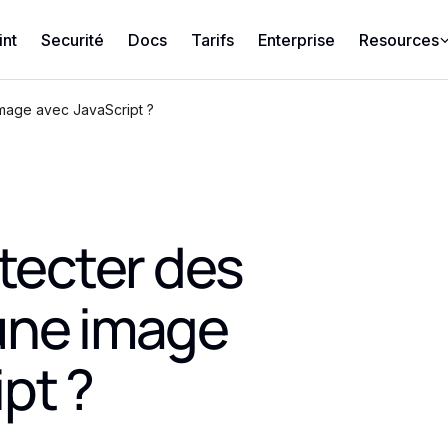
int
Securité
Docs
Tarifs
Enterprise
Resources
mage avec JavaScript ?
ecter des
une image
pt ?