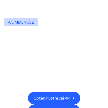
COMMENCEZ
Commencez à créer avec
Eden AI
Une interface unique pour intégrer les
meilleures technologies d’IA dans vos flux de
travail.
Obtenir votre clé API