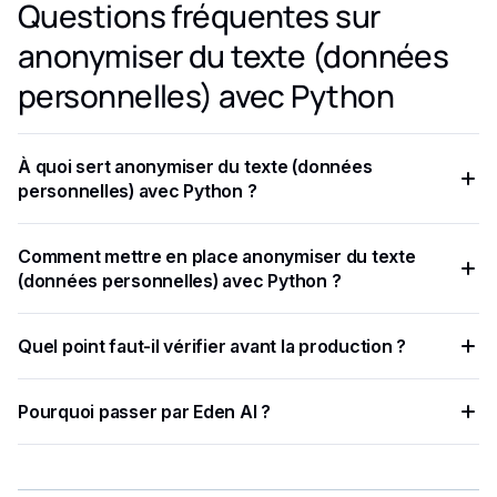
Questions fréquentes sur
anonymiser du texte (données
personnelles) avec Python
À quoi sert anonymiser du texte (données
personnelles) avec Python ?
Maintenant que vous avez importé des packages sur Python
Comment mettre en place anonymiser du texte
et que vous avez obtenu votre clé API, vous pouvez
(données personnelles) avec Python ?
anonymiser votre texte.
Eden AI fournit une API simple et conviviale pour les
Quel point faut-il vérifier avant la production ?
développeurs qui vous permet d'anonymiser vos textes.
Les API d'anonymisation de texte utilisent des techniques
Pourquoi passer par Eden AI ?
de traitement du langage naturel (NLP) ou des règles
prédéfinies pour identifier et masquer les informations
Eden AI centralise plusieurs fournisseurs IA, simplifie les
sensibles.
tests et limite les intégrations à maintenir.