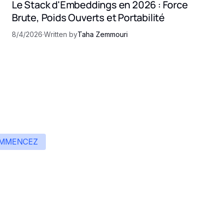
Le Stack d'Embeddings en 2026 : Force
Brute, Poids Ouverts et Portabilité
8/4/2026
·
Written by
Taha Zemmouri
MMENCEZ
ommencez à créer av
en AI