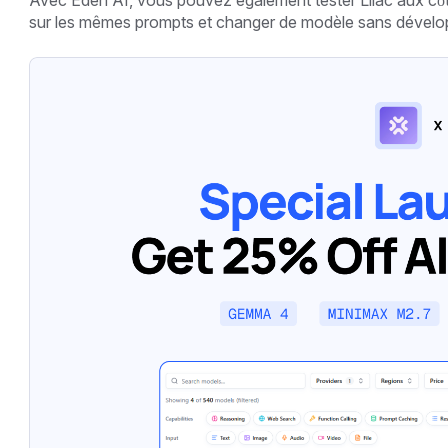
Avec Eden AI, vous pouvez également tester Lilac aux côt
sur les mêmes prompts et changer de modèle sans développ