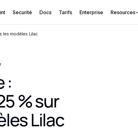
int
Securité
Docs
Tarifs
Enterprise
Resources
s les modèles Lilac
e
 :
25 % sur
les Lilac