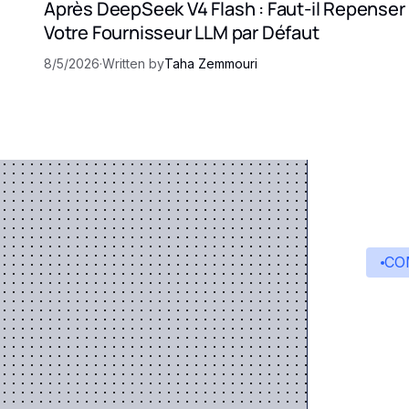
Après DeepSeek V4 Flash : Faut-il Repenser
Votre Fournisseur LLM par Défaut
8/5/2026
·
Written by
Taha Zemmouri
CO
C
Ed