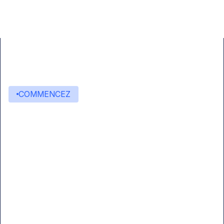
COMMENCEZ
Commencez à créer avec
Eden AI
Une interface unique pour intégrer les
meilleures technologies d’IA dans vos flux de
travail.