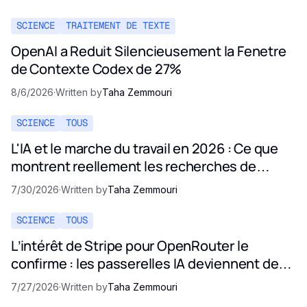
SCIENCE
TRAITEMENT DE TEXTE
OpenAI a Reduit Silencieusement la Fenetre
de Contexte Codex de 27%
8/6/2026
·
Written by
Taha Zemmouri
SCIENCE
TOUS
L'IA et le marche du travail en 2026 : Ce que
montrent reellement les recherches de
Stanford
7/30/2026
·
Written by
Taha Zemmouri
SCIENCE
TOUS
L’intérêt de Stripe pour OpenRouter le
confirme : les passerelles IA deviennent des
infrastructures critiques
7/27/2026
·
Written by
Taha Zemmouri