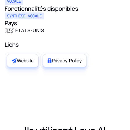
VOCALE
les coûts et la fiabilité du workflow.
Fonctionnalités disponibles
SYNTHÈSE VOCALE
Pays
🇺🇸 ÉTATS-UNIS
Liens
Website
Privacy Policy