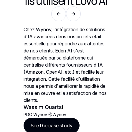
Ils utilisent
Lovo AI
olutions
Chez Wynöv, l'intégration de solutions
Chez Wyn
 était
d'IA avancées dans nos projets était
d'IA ava
attentes
essentielle pour répondre aux attentes
essentie
de nos clients. Eden AI s'est
de nos cl
ui
démarquée par sa plateforme qui
démarqué
rs d'IA
centralise différents fournisseurs d'IA
centralis
te leur
(Amazon, OpenAI, etc.) et facilite leur
(Amazon, 
sation
intégration. Cette facilité d'utilisation
intégratio
idité de
nous a permis d'améliorer la rapidité de
nous a pe
on de nos
mise en œuvre et la satisfaction de nos
mise en 
clients.
clients.
Wassim Ouartsi
Wassim
PDG Wynöv
@
Wynov
PDG Wyn
See the case study
See t