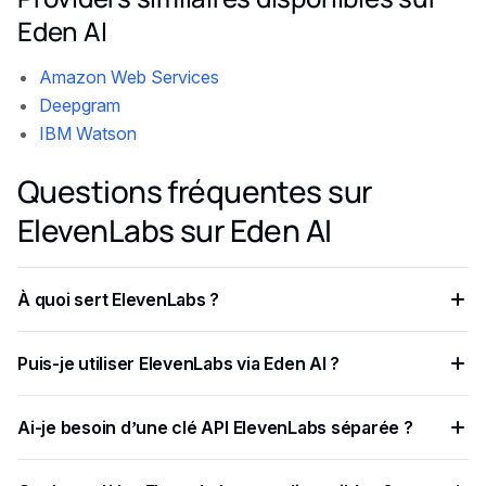
Eden AI
Amazon Web Services
Deepgram
IBM Watson
Questions fréquentes sur
ElevenLabs sur Eden AI
À quoi sert ElevenLabs ?
ElevenLabs est utilisé pour des workflows liés à voix et
Puis-je utiliser ElevenLabs via Eden AI ?
audio IA, selon les fonctionnalités disponibles et les
données envoyées à l’API.
Oui. ElevenLabs peut être utilisé via Eden AI lorsqu’il est
Ai-je besoin d’une clé API ElevenLabs séparée ?
disponible pour la fonctionnalité sélectionnée.
Dans la plupart des cas, les développeurs utilisent une clé