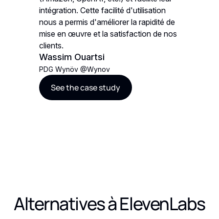
lution.
intégration. Cette facilité d'utilisation
mieux maî
Youcef
nous a permis d'améliorer la rapidité de
mise en œuvre et la satisfaction de nos
ne
Fondateu
clients.
See t
Wassim Ouartsi
PDG Wynöv
@
Wynov
See the case study
Alternatives à
ElevenLabs