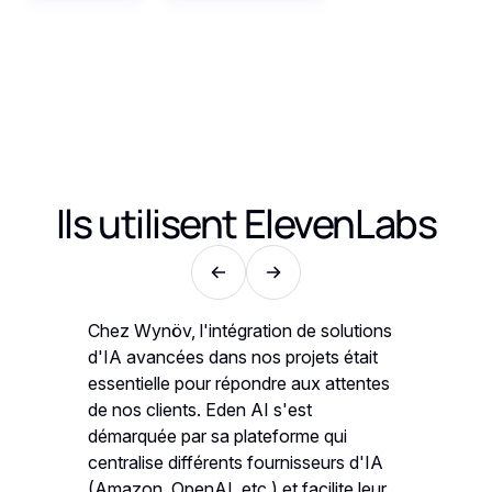
Ils utilisent
ElevenLabs
Chez Wynöv, l'intégration de solutions
Eden AI 
ce à un
d'IA avancées dans nos projets était
développ
 stockés
essentielle pour répondre aux attentes
accès di
t à
de nos clients. Eden AI s'est
sur vos 
démarquée par sa plateforme qui
Elevenla
centralise différents fournisseurs d'IA
téléchar
oûts sont
(Amazon, OpenAI, etc.) et facilite leur
suppléme