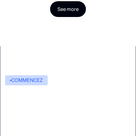
See more
COMMENCEZ
Commencez à créer avec
Eden AI
Une interface unique pour intégrer les