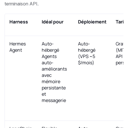
terminaison API.
Harness
Idéal pour
Déploiement
Tarif
Hermes
Auto-
Auto-
Gratu
Agent
hébergé
hébergé
(MIT) 
Agents
(VPS ~5
API
auto-
$/mois)
perso
améliorants
avec
mémoire
persistante
et
messagerie