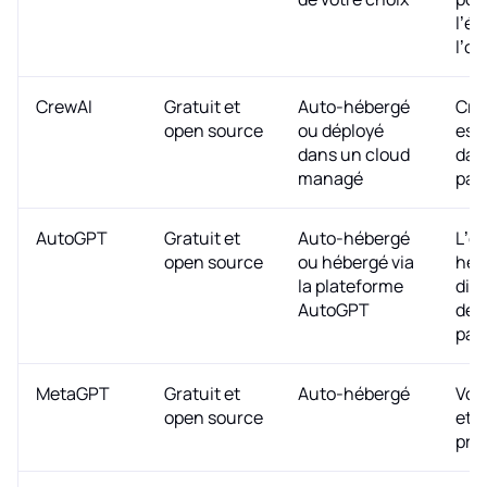
l’év
l’ob
CrewAI
Gratuit et
Auto-hébergé
Cre
open source
ou déployé
est 
dans un cloud
dan
managé
pay
AutoGPT
Gratuit et
Auto-hébergé
L’e
open source
ou hébergé via
héb
la plateforme
dis
AutoGPT
des 
pay
MetaGPT
Gratuit et
Auto-hébergé
Vou
open source
et 
prop