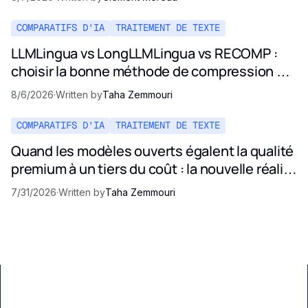
COMPARATIFS D'IA
TRAITEMENT DE TEXTE
LLMLingua vs LongLLMLingua vs RECOMP :
choisir la bonne méthode de compression de
prompt en 2026
8/6/2026
·
Written by
Taha Zemmouri
COMPARATIFS D'IA
TRAITEMENT DE TEXTE
Quand les modèles ouverts égalent la qualité
premium à un tiers du coût : la nouvelle réalité
des prix de l'IA
7/31/2026
·
Written by
Taha Zemmouri