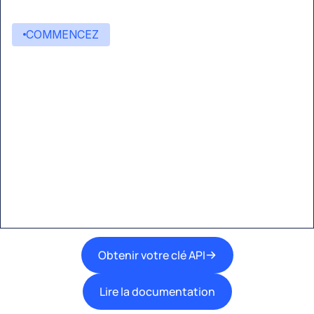
COMMENCEZ
Commencez à créer avec
Eden AI
Une interface unique pour intégrer les
meilleures technologies d’IA dans vos flux de
travail.
Obtenir votre clé API
Lire la documentation