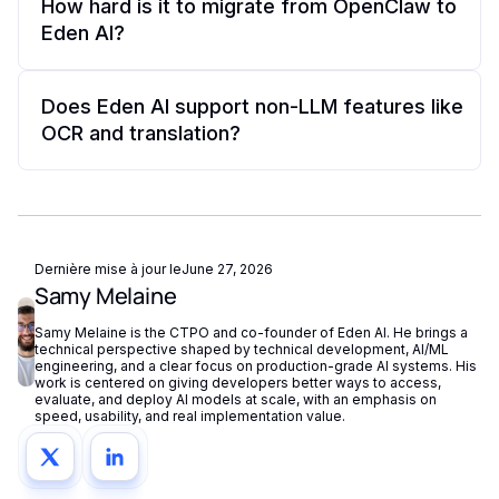
equivalent method in another language. OpenClaw
is a French company with a dedicated EU endpoint
How hard is it to migrate from OpenClaw to
and most alternatives do not provide native multi-
that routes eligible workloads through EU-hosted
Eden AI?
provider comparison.
providers. OpenRouter offers EU-region routing for
selected providers, while other alternatives may not
Migration is straightforward because OpenClaw
provide EU residency as a standard feature.
already uses API-based model routing. Create an
Does Eden AI support non-LLM features like
Eden AI API key, update your base URL to
OCR and translation?
, map your models to the
https://api.edenai.run
format, and configure your
Yes. Eden AI provides access to both LLM and
provider/model
fallback providers. The Eden AI v3 chat
non-LLM AI features through a single API and API
completions endpoint is OpenAI-compatible, so
key. Non-LLM features are available through the
existing code changes are minimal.
endpoint using a model string in
/v3/universal-ai
Dernière mise à jour le
June 27, 2026
the
format. These
category/feature/provider
Samy Melaine
capabilities include OCR, translation, text-to-
speech, speech-to-text, image generation, and
Samy Melaine is the CTPO and co-founder of Eden AI. He brings a
technical perspective shaped by technical development, AI/ML
video analysis.
engineering, and a clear focus on production-grade AI systems. His
work is centered on giving developers better ways to access,
evaluate, and deploy AI models at scale, with an emphasis on
speed, usability, and real implementation value.