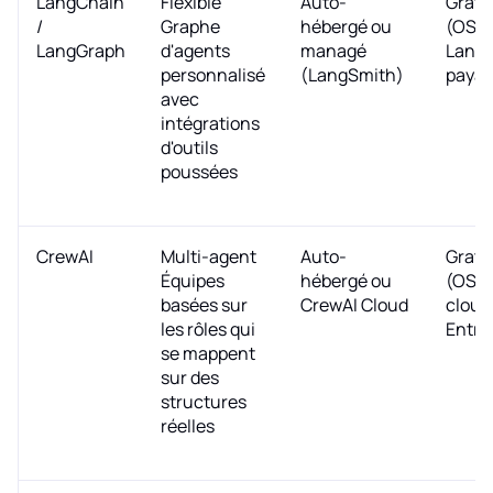
LangChain
Flexible
Auto-
Gratu
/
Graphe
hébergé ou
(OSS
LangGraph
d'agents
managé
Lang
personnalisé
(LangSmith)
payan
avec
intégrations
d'outils
poussées
CrewAI
Multi-agent
Auto-
Gratu
Équipes
hébergé ou
(OSS)
basées sur
CrewAI Cloud
cloud
les rôles qui
Entre
se mappent
sur des
structures
réelles