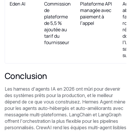
Eden AI
Commission
Plateforme API
Au
de
managée avec
abo
plateforme
paiement à
fall
de 5,5 %
l’appel
rout
ajoutée au
rés
tarif du
don
fournisseur
l’UE
san
sup
Conclusion
Les harness d'agents IA en 2026 ont mûri pour devenir
des systèmes prêts pour la production, et le meilleur
dépend de ce que vous construisez. Hermes Agent mène
pour les agents auto-hébergés et auto-améliorants avec
messagerie multi-plateformes. LangChain et LangGraph
offrent l'orchestration la plus flexible pour les pipelines
personnalisés. CrewAI rend les équipes multi-agent lisibles