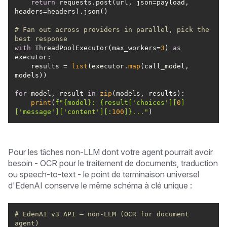
return
 requests.post(url, json=payload, 
# Fan out across providers in parallel, pick the 
best response
with
 ThreadPoolExecutor(max_workers=
3
) 
as
    results = 
list
(executor.
map
(call_model, 
for
 model, result 
in
zip
print
(
f"
{model}
: 
{result[
'choices'
][
0
]
[
'message'
][
'content'
][:
100
]}
..."
)
Pour les tâches non-LLM dont votre agent pourrait avoir
besoin - OCR pour le traitement de documents, traduction
ou speech-to-text - le point de terminaison universel
d'EdenAI conserve le même schéma à clé unique :
# EdenAI v3 API — non-LLM (OCR for document 
agent)