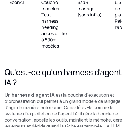
EdenAI
Couche
SaaS
5,5 % 
modèles
managé
de
Tout
(sans infra)
plate
harness
Paiem
needing
l'appe
accès unifié
à 500+
modèles
Qu'est-ce qu'un harness d'agent
IA ?
Un
harness d'agent IA
est la couche d'exécution et
d'orchestration qui permet à un grand modèle de langage
d'agir de manière autonome. Considérez-le comme le
système d'exploitation de l'agent IA: il gère la boucle de
conversation, appelle les outils, maintient la mémoire, gère
les erreurs et décide quand la tâche est terminée. Le LLM