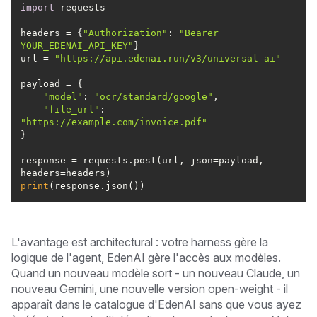
import
headers = {
"Authorization"
: 
"Bearer 
YOUR_EDENAI_API_KEY"
url = 
"https://api.edenai.run/v3/universal-ai"
"model"
: 
"ocr/standard/google"
"file_url"
: 
"https://example.com/invoice.pdf"
response = requests.post(url, json=payload, 
print
(response.json())
L'avantage est architectural : votre harness gère la
logique de l'agent, EdenAI gère l'accès aux modèles.
Quand un nouveau modèle sort - un nouveau Claude, un
nouveau Gemini, une nouvelle version open-weight - il
apparaît dans le catalogue d'EdenAI sans que vous ayez