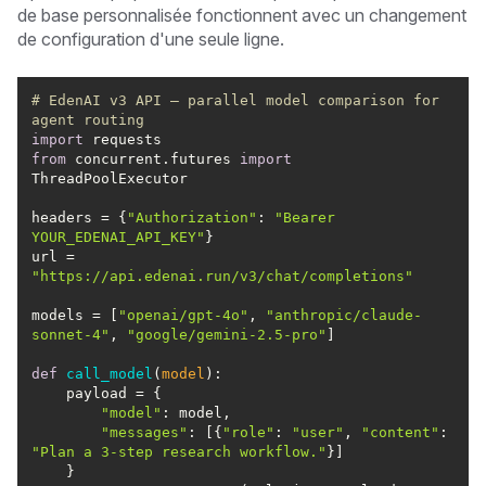
de base personnalisée fonctionnent avec un changement
de configuration d'une seule ligne.
# EdenAI v3 API — parallel model comparison for 
agent routing
import
from
 concurrent.futures 
import
headers = {
"Authorization"
: 
"Bearer 
YOUR_EDENAI_API_KEY"
url = 
"https://api.edenai.run/v3/chat/completions"
models = [
"openai/gpt-4o"
, 
"anthropic/claude-
sonnet-4"
, 
"google/gemini-2.5-pro"
def
call_model
(
model
):
"model"
"messages"
: [{
"role"
: 
"user"
, 
"content"
: 
"Plan a 3-step research workflow."