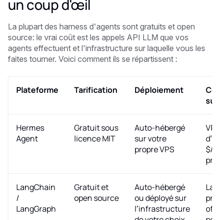
un coup d'œil
La plupart des harness d'agents sont gratuits et open
source: le vrai coût est les appels API LLM que vos
agents effectuent et l'infrastructure sur laquelle vous les
faites tourner. Voici comment ils se répartissent :
Plateforme
Tarification
Déploiement
Coû
sup
Hermes
Gratuit sous
Auto-hébergé
VPS 
Agent
licence MIT
sur votre
d’e
propre VPS
$/m
prop
LangChain
Gratuit et
Auto-hébergé
Lan
/
open source
ou déployé sur
pro
LangGraph
l’infrastructure
off
de votre choix
pour