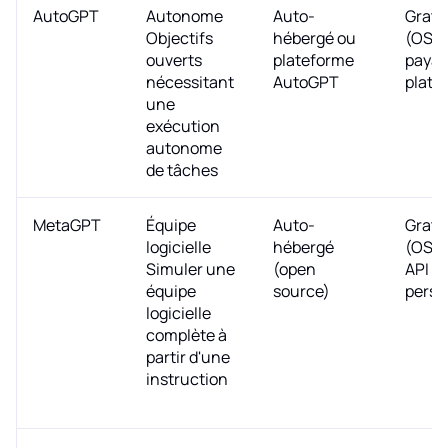
AutoGPT
Autonome
Auto-
Gratu
Objectifs
hébergé ou
(OSS)
ouverts
plateforme
payan
nécessitant
AutoGPT
plate
une
exécution
autonome
de tâches
MetaGPT
Équipe
Auto-
Gratu
logicielle
hébergé
(OSS)
Simuler une
(open
API
équipe
source)
perso
logicielle
complète à
partir d'une
instruction