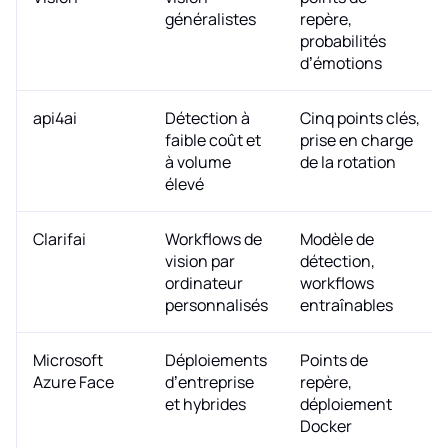
généralistes
repère,
probabilités
d’émotions
api4ai
Détection à
Cinq points clés,
faible coût et
prise en charge
à volume
de la rotation
élevé
Clarifai
Workflows de
Modèle de
vision par
détection,
ordinateur
workflows
personnalisés
entraînables
Microsoft
Déploiements
Points de
Azure Face
d’entreprise
repère,
et hybrides
déploiement
Docker