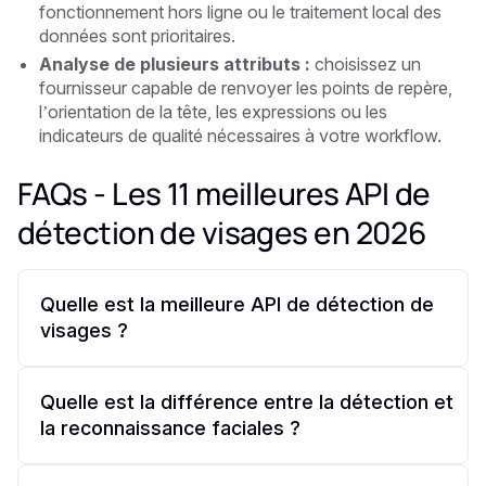
fonctionnement hors ligne ou le traitement local des
données sont prioritaires.
Analyse de plusieurs attributs :
choisissez un
fournisseur capable de renvoyer les points de repère,
l’orientation de la tête, les expressions ou les
indicateurs de qualité nécessaires à votre workflow.
FAQs - Les 11 meilleures API de
détection de visages en 2026
Quelle est la meilleure API de détection de
visages ?
La meilleure API de détection de visages dépend de
votre charge de travail, de votre budget et de votre
Quelle est la différence entre la détection et
infrastructure. Amazon Rekognition convient aux
la reconnaissance faciales ?
pipelines AWS à grande échelle, Google Cloud
Vision est une solution généraliste performante,
La détection faciale localise un visage dans une