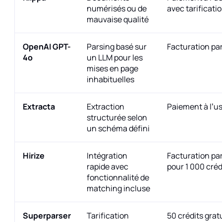
numérisés ou de
avec tarificati
mauvaise qualité
OpenAI GPT-
Parsing basé sur
Facturation par
4o
un LLM pour les
mises en page
inhabituelles
Extracta
Extraction
Paiement à l’
structurée selon
un schéma défini
Hirize
Intégration
Facturation par
rapide avec
pour 1 000 créd
fonctionnalité de
matching incluse
Superparser
Tarification
50 crédits gratu