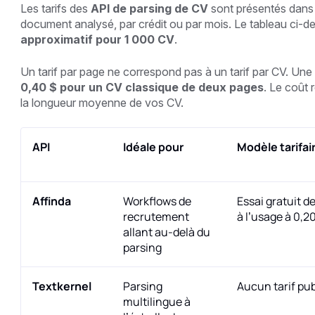
Les tarifs des
API de parsing de CV
sont présentés dans d
document analysé, par crédit ou par mois. Le tableau ci-de
approximatif pour 1 000 CV
.
Un tarif par page ne correspond pas à un tarif par CV. Un
0,40 $ pour un CV classique de deux pages
. Le coût 
la longueur moyenne de vos CV.
API
Idéale pour
Modèle tarifai
Affinda
Workflows de
Essai gratuit d
recrutement
à l’usage à 0,2
allant au-delà du
parsing
Textkernel
Parsing
Aucun tarif pub
multilingue à