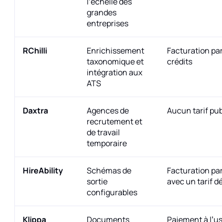
l’échelle des
grandes
entreprises
RChilli
Enrichissement
Facturation par
taxonomique et
crédits
intégration aux
ATS
Daxtra
Agences de
Aucun tarif pub
recrutement et
de travail
temporaire
HireAbility
Schémas de
Facturation pa
sortie
avec un tarif d
configurables
Klippa
Documents
Paiement à l’