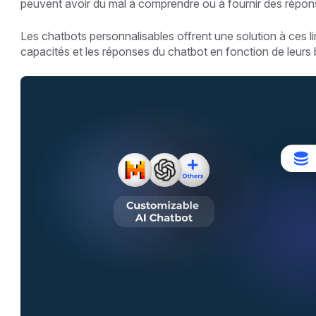
peuvent avoir du mal à comprendre ou à fournir des répon
Les chatbots personnalisables offrent une solution à ces l
capacités et les réponses du chatbot en fonction de leurs 