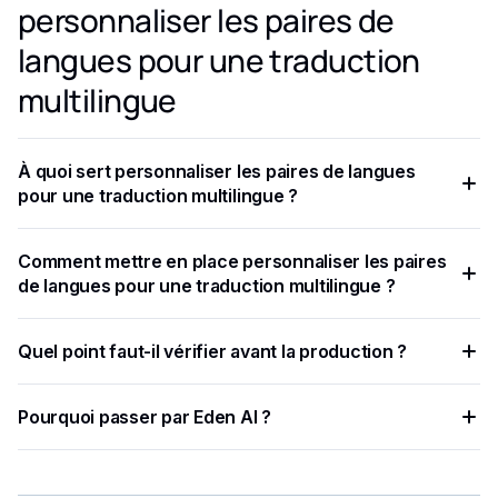
personnaliser les paires de
langues pour une traduction
multilingue
À quoi sert personnaliser les paires de langues
pour une traduction multilingue ?
Vous avez la possibilité de personnaliser vos paires de
Comment mettre en place personnaliser les paires
langues, ce qui vous permet de sélectionner à la fois la
de langues pour une traduction multilingue ?
langue source et la langue cible.
Pour commencer à utiliser le flux de travail Modeling
Quel point faut-il vérifier avant la production ?
Language Pairs d'Eden AI, vous devez créez un compte sur
Eden AI gratuitement .
Nous offrons 5$ de crédits gratuits pour commencer à
Pourquoi passer par Eden AI ?
utiliser notre API.
Eden AI centralise plusieurs fournisseurs IA, simplifie les
tests et limite les intégrations à maintenir.