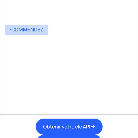
COMMENCEZ
Commencez à créer avec
Eden AI
Une interface unique pour intégrer les
meilleures technologies d’IA dans vos flux de
travail.
Obtenir votre clé API