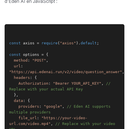
d'Eden AI en JavaScript :
const
 axios = 
require
(
"axios"
).
default
;
const
 options = {
method
: 
"POST"
,
url
: 
"https://api.edenai.run/v2/video/question_answer"
,
headers
: {
Authorization
: 
"Bearer YOUR_API_KEY"
, 
// 
Replace with your actual API Key
  },
data
: {
providers
: 
"google"
, 
// Eden AI supports 
multiple providers
file_url
: 
"https://your-video-
url.com/video.mp4"
, 
// Replace with your video 