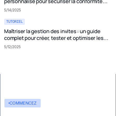
personnalisé pour sécuriser la conformité
aux politiques de confidentialité
5/14/2025
TUTORIEL
Maîtriser la gestion des invites : un guide
complet pour créer, tester et optimiser les
invites LLM
5/12/2025
COMMENCEZ