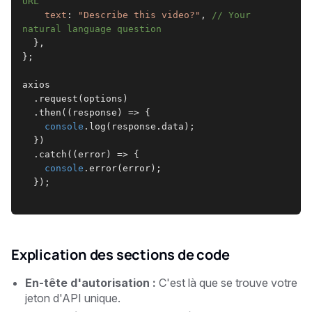
URL
text
: 
"Describe this video?"
, 
// Your 
natural language question
  },
};
axios
  .request(options)
  .then((response) => {
console
.log(response.data);
  })
  .catch((error) => {
console
.error(error);
  });
Explication des sections de code
En-tête d'autorisation :
C'est là que se trouve votre
jeton d'API unique.