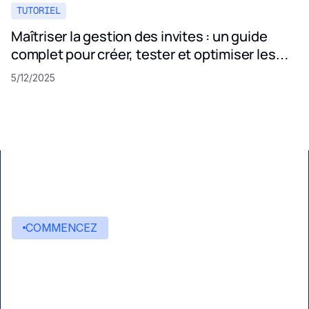
TUTORIEL
Maîtriser la gestion des invites : un guide
complet pour créer, tester et optimiser les
invites LLM
5/12/2025
COMMENCEZ
Commencez à créer avec
Eden AI