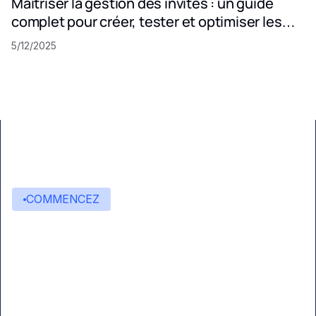
Maîtriser la gestion des invites : un guide
complet pour créer, tester et optimiser les
invites LLM
5/12/2025
COMMENCEZ
Commencez à créer avec
Eden AI
Une interface unique pour intégrer les