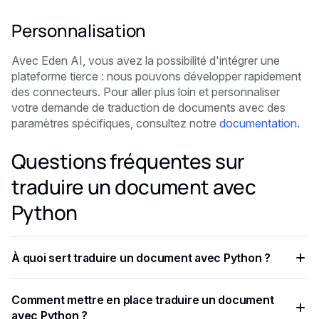
Personnalisation
Avec Eden AI, vous avez la possibilité d'intégrer une
plateforme tierce : nous pouvons développer rapidement
des connecteurs. Pour aller plus loin et personnaliser
votre demande de traduction de documents avec des
paramètres spécifiques, consultez notre
documentation.
Questions fréquentes sur
traduire un document avec
Python
À quoi sert traduire un document avec Python ?
Dans ce didacticiel, vous apprendrez à utiliser l'API de
Comment mettre en place traduire un document
traduction de documents en 5 minutes avec Python.
avec Python ?