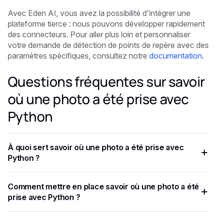
Avec Eden AI, vous avez la possibilité d'intégrer une
plateforme tierce : nous pouvons développer rapidement
des connecteurs. Pour aller plus loin et personnaliser
votre demande de détection de points de repère avec des
paramètres spécifiques, consultez notre
documentation.
Questions fréquentes sur savoir
où une photo a été prise avec
Python
À quoi sert savoir où une photo a été prise avec
Python ?
L'API Landmark Detection est un service qui utilise des
Comment mettre en place savoir où une photo a été
algorithmes de vision par ordinateur et d'apprentissage
prise avec Python ?
automatique pour analyser le contenu visuel d'une image et
détecter des points de repère connus tels que des