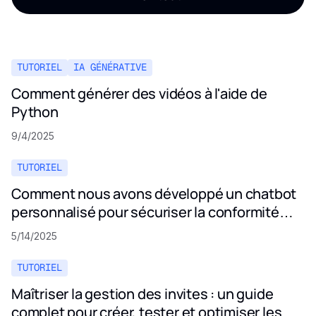
TUTORIEL
IA GÉNÉRATIVE
Comment générer des vidéos à l'aide de
Python
9/4/2025
TUTORIEL
Comment nous avons développé un chatbot
personnalisé pour sécuriser la conformité
aux politiques de confidentialité
5/14/2025
TUTORIEL
Maîtriser la gestion des invites : un guide
complet pour créer, tester et optimiser les