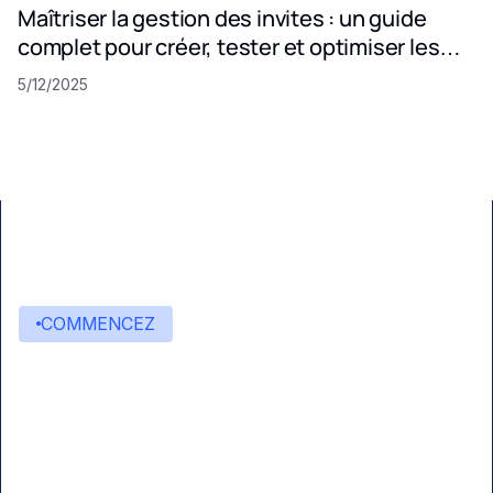
Maîtriser la gestion des invites : un guide
complet pour créer, tester et optimiser les
invites LLM
5/12/2025
COMMENCEZ
Commencez à créer avec
Eden AI