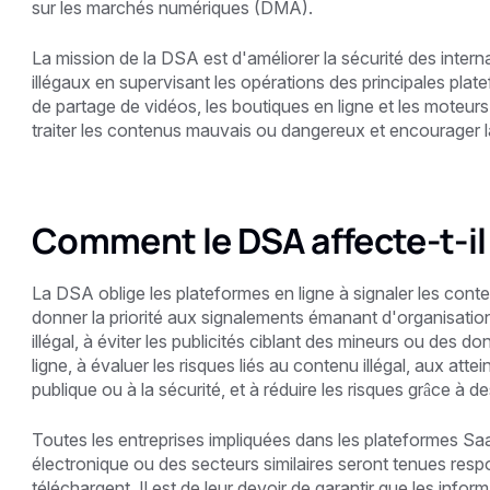
sur les marchés numériques (DMA).
La mission de la DSA est d'améliorer la sécurité des inter
illégaux en supervisant les opérations des principales plate
de partage de vidéos, les boutiques en ligne et les moteur
traiter les contenus mauvais ou dangereux et encourager l
Comment le DSA affecte-t-il 
La DSA oblige les plateformes en ligne à signaler les conten
donner la priorité aux signalements émanant d'organisatio
illégal, à éviter les publicités ciblant des mineurs ou des do
ligne, à évaluer les risques liés au contenu illégal, aux attein
publique ou à la sécurité, et à réduire les risques grâce à 
Toutes les entreprises impliquées dans les plateformes Sa
électronique ou des secteurs similaires seront tenues resp
téléchargent. Il est de leur devoir de garantir que les infor