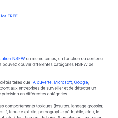
fication NSFW
en même temps, en fonction du contenu
ous pouvez couvrir différentes catégories NSFW de
ociétés telles que
IA ouverte
,
Microsoft
,
Google
,
ttront aux entreprises de surveiller et de détecter un
 précision en différentes catégories.
 les comportements toxiques (insultes, langage grossier,
if, tenue explicite, pornographie pédophile, etc.), le
rgent, etc.), les discours de haine (harcèlement, menaces,