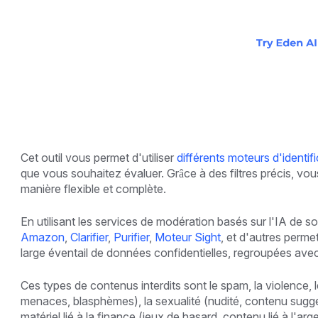
Cet outil vous permet d'utiliser
différents moteurs d'identi
que vous souhaitez évaluer. Grâce à des filtres précis, v
manière flexible et complète.
En utilisant les services de modération basés sur l'IA de s
Amazon
,
Clarifier
,
Purifier
,
Moteur Sight
, et d'autres perme
large éventail de données confidentielles, regroupées avec
Ces types de contenus interdits sont le spam, la violence,
menaces, blasphèmes), la sexualité (nudité, contenu suggest
matériel lié à la finance (jeux de hasard, contenu lié à l'a