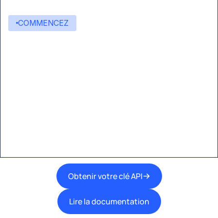
COMMENCEZ
Commencez à créer avec
Eden AI
Une interface unique pour intégrer les
meilleures technologies d’IA dans vos flux de
travail.
Obtenir votre clé API
Lire la documentation