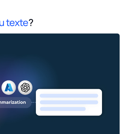
u texte
?