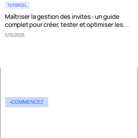
TUTORIEL
Maîtriser la gestion des invites : un guide
complet pour créer, tester et optimiser les
invites LLM
5/12/2025
COMMENCEZ
Commencez à créer avec
Eden AI