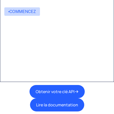
COMMENCEZ
Commencez à créer avec
Eden AI
Une interface unique pour intégrer les
meilleures technologies d’IA dans vos flux de
travail.
Obtenir votre clé API
Lire la documentation