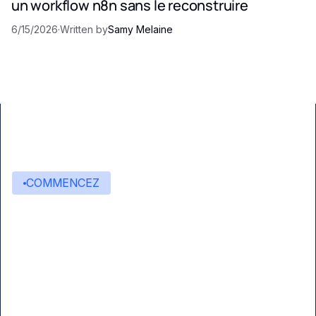
un workflow n8n sans le reconstruire
6/15/2026
·
Written by
Samy Melaine
COMMENCEZ
Commencez à créer avec
Eden AI
Une interface unique pour intégrer les
meilleures technologies d’IA dans vos flux de