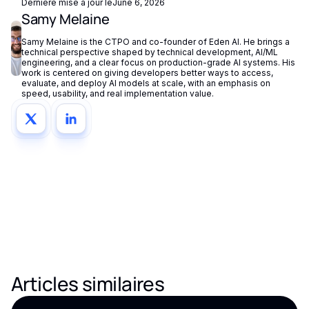
ses alternatives. Pour les tâches légères, Gemini 1.5 Flash ou
Dernière mise à jour le
June 6, 2026
Samy Melaine
Mistral Large sont nettement moins chers avec une qualité
acceptable. L'approche pragmatique : router selon la
Samy Melaine is the CTPO and co-founder of Eden AI. He brings a
complexité de la tâche plutôt que de choisir un seul modèle
technical perspective shaped by technical development, AI/ML
engineering, and a clear focus on production-grade AI systems. His
pour tout.
work is centered on giving developers better ways to access,
evaluate, and deploy AI models at scale, with an emphasis on
speed, usability, and real implementation value.
Articles similaires