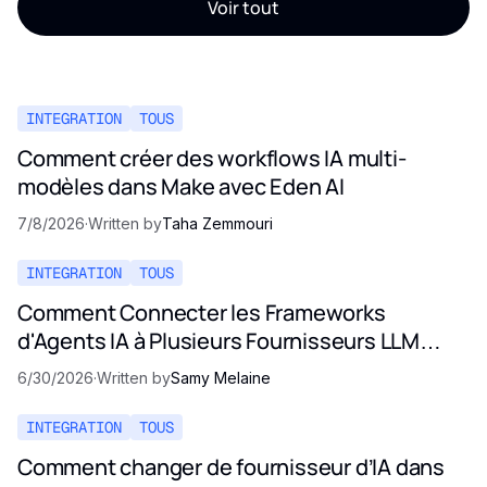
Voir tout
INTEGRATION
TOUS
Comment créer des workflows IA multi-
modèles dans Make avec Eden AI
7/8/2026
·
Written by
Taha Zemmouri
INTEGRATION
TOUS
Comment Connecter les Frameworks
d'Agents IA à Plusieurs Fournisseurs LLM
(Guide 2026)
6/30/2026
·
Written by
Samy Melaine
INTEGRATION
TOUS
Comment changer de fournisseur d’IA dans