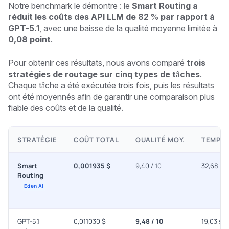
Notre benchmark le démontre : le
Smart Routing a
réduit les coûts des API LLM de 82 % par rapport à
GPT-5.1
, avec une baisse de la qualité moyenne limitée à
0,08 point
.
Pour obtenir ces résultats, nous avons comparé
trois
stratégies de routage sur cinq types de tâches
.
Chaque tâche a été exécutée trois fois, puis les résultats
ont été moyennés afin de garantir une comparaison plus
fiable des coûts et de la qualité.
STRATÉGIE
COÛT TOTAL
QUALITÉ MOY.
TEMPS 
Smart
0,001935 $
9,40 / 10
32,68 s
Routing
Eden AI
GPT-5.1
0,011030 $
9,48 / 10
19,03 s