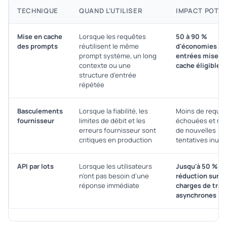
TECHNIQUE
QUAND L'UTILISER
IMPACT POTEN
Mise en cache
Lorsque les requêtes
50 à 90 %
des prompts
réutilisent le même
d'économies sur
prompt système, un long
entrées mises 
contexte ou une
cache éligibles
structure d'entrée
répétée
Basculements
Lorsque la fiabilité, les
Moins de requê
fournisseur
limites de débit et les
échouées et mo
erreurs fournisseur sont
de nouvelles
critiques en production
tentatives inutil
API par lots
Lorsque les utilisateurs
Jusqu'à 50 % d
n'ont pas besoin d'une
réduction sur le
réponse immédiate
charges de trava
asynchrones