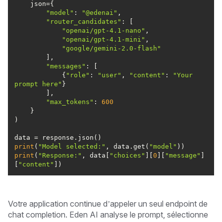
"model"
: 
"@edenai"
"router_candidates"
"openai/gpt-4.1-nano"
"openai/gpt-4.1-mini"
"google/gemini-2.0-flash"
"messages"
            {
"role"
: 
"user"
, 
"content"
: 
"Your 
prompt here"
"max_tokens"
: 
600
print
(
"Model selected:"
, data.get(
"model"
print
(
"Response:"
, data[
"choices"
][
0
][
"message"
]
[
"content"
Votre application continue d’appeler un seul endpoint de
chat completion. Eden AI analyse le prompt, sélectionne