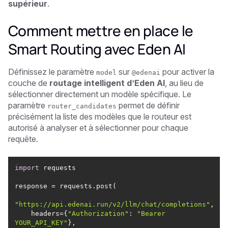
supérieur
.
Comment mettre en place le
Smart Routing avec Eden AI
Définissez le paramètre
sur
pour activer la
model
@edenai
couche de
routage intelligent d’Eden AI
, au lieu de
sélectionner directement un modèle spécifique. Le
paramètre
permet de définir
router_candidates
précisément la liste des modèles que le routeur est
autorisé à analyser et à sélectionner pour chaque
requête.
import
"https://api.edenai.run/v2/llm/chat/completions"
    headers={
"Authorization"
: 
"Bearer 
YOUR_API_KEY"