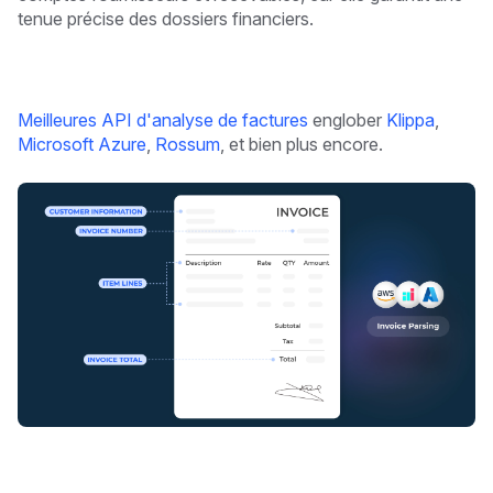
tenue précise des dossiers financiers.
Meilleures API d'analyse de factures
englober
Klippa
,
Microsoft Azure
,
Rossum
, et bien plus encore.